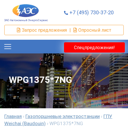
+7 (495) 730-37-20
ЗАО Автономный ЭнергоСервис
Запрос предложения
|
Опросный лист
Спецпредложения!
WPG1375*7NG
Главная
›
Газопоршневые электростанции
›
ГПУ
Weichai (Baudouin)
›
WPG1375*7NG