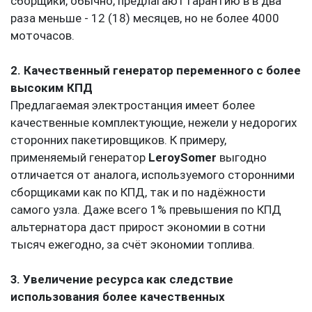
двигателями Baudouin составляет
24 месяца или
8000 моточасов,
в то время, как более дешевые
сборщики, обычно, предлагают гарантию в в два
раза меньше - 12 (18) месяцев, но не более 4000
моточасов.
2. Качественный генератор переменного с более
высоким КПД
Предлагаемая электростанция имеет более
качественные комплектующие, нежели у недорогих
сторонних пакетировщиков. К примеру,
применяемый генератор
LeroySomer
выгодно
отличается от аналога, используемого сторонними
сборщиками как по КПД, так и по надёжности
самого узла. Даже всего 1% превышения по КПД
альтернатора даст прирост экономии в сотни
тысяч ежегодно, за счёт экономии топлива.